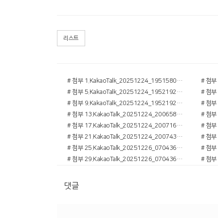
리스트
# 첨부 1.KakaoTalk_20251224_195158078.jpg
# 첨부 5.KakaoTalk_20251224_195219250 (1).jpg
# 첨부 9.KakaoTalk_20251224_195219250_02 (1).jpg
# 첨부 13.KakaoTalk_20251224_200658700.jpg
# 첨부 17.KakaoTalk_20251224_200716240.jpg
# 첨부 21.KakaoTalk_20251224_200743972.jpg
# 첨부 25.KakaoTalk_20251226_070436316_04.jpg
# 첨부 29.KakaoTalk_20251226_070436316_03.jpg
댓글