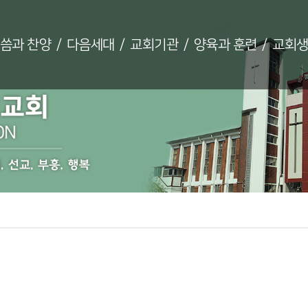
씀과 찬양
/
다음세대
/
교회기관
/
양육과 훈련
/
교회