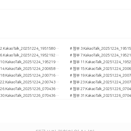
# 첨부 2.KakaoTalk_20251224_195158078_01.jpg
# 첨부 6.KakaoTalk_20251224_195219250.jpg
# 첨부 10.KakaoTalk_20251224_195219250_02.jpg
# 첨부 14.KakaoTalk_20251224_200658700_01.jpg
# 첨부 18.KakaoTalk_20251224_200716240_01.jpg
# 첨부 22.KakaoTalk_20251224_200743972_01.jpg
# 첨부 26.KakaoTalk_20251226_070436316_05.jpg
# 첨부 30.KakaoTalk_20251226_070436316.jpg