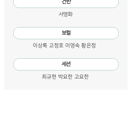
건반
서명화
보컬
이상록 고정호 이영숙 황은정
세션
최규현 박요한 고요한