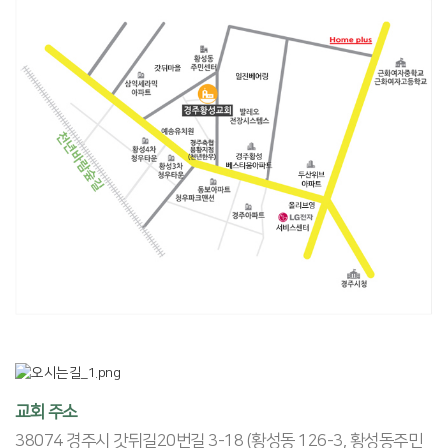
교회 주소
38074 경주시 갓뒤길20번길 3-18 (황성동 126-3, 황성동주민