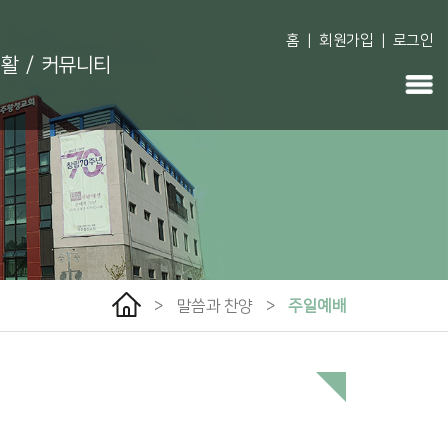
홈
|
회원가입
|
로그인
생활
/
커뮤니티
>
말씀과 찬양
>
주일예배