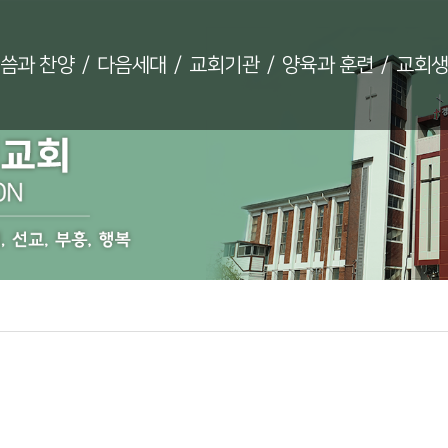
씀과 찬양
/
다음세대
/
교회기관
/
양육과 훈련
/
교회