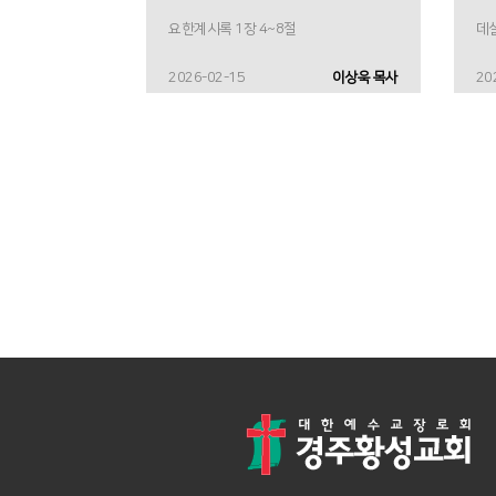
요한계시록 1장 4~8절
데살
2026-02-15
이상욱 목사
20