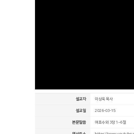
설교자
이상욱 목사
설교일
2026-03-15
본문말씀
여호수와 3장 1~6절