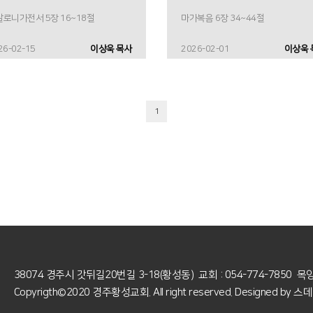
로니가전서 5장 16~18절
마가복음 6장 34~44절
26-02-15
이상욱 목사
2026-02-01
이상욱 
1
38074 경주시 갓뒤길20번길 3-18(황성동)
교회 : 054-774-7850 목양실
Copyrigth©2020 경주황성교회.
All right reserved. Designed by
스데