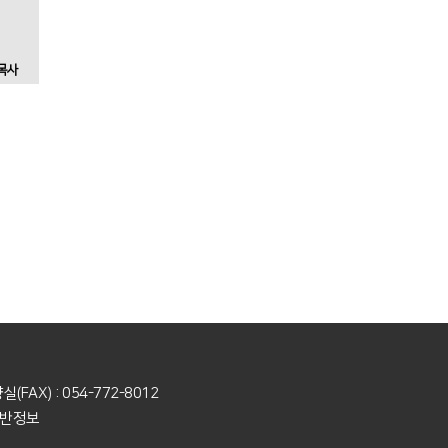
목사
(FAX) : 054-772-8012
반정보