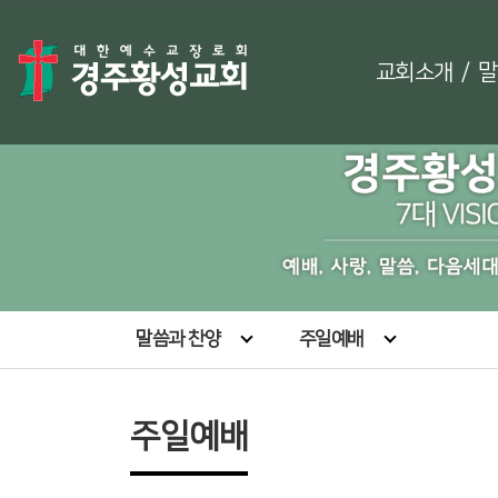
교회소개
/
말
말씀과 찬양
주일예배
주일예배